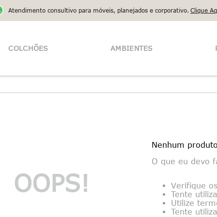
Atendimento consultivo para móveis, planejados e corporativo.
Clique Aq
COLCHÕES
AMBIENTES
Nenhum produto
O que eu devo f
OOPS!
Verifique o
Tente utili
Utilize ter
Tente utili