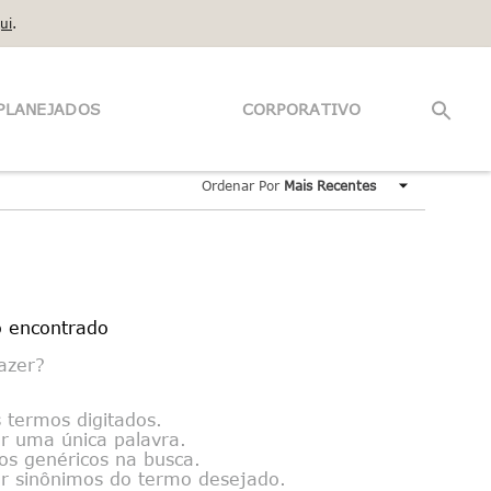
ui
.
PLANEJADOS
CORPORATIVO
Ordenar Por
Mais Recentes
 encontrado
azer?
s termos digitados.
zar uma única palavra.
mos genéricos na busca.
zar sinônimos do termo desejado.