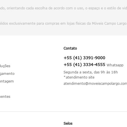
o, orientando cada escolha de acordo com o uso, o espaço e o estilo de vi
álidos exclusivamente para compras em lojas físicas da Móveis Campo Largo
Contato
+55 (41) 3391-9000
+55 (41) 3334-4555
luções
Segunda a sexta, das 9h às 18h
agamento
*atendimento site
Montagem
atendimento@moveiscampolargo.com
uentes
Selos