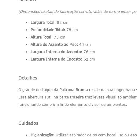
(Dimensões exatas de fabricação estruturadas de forma linear pa
Largura Total:
82 cm
Profundidade Total:
78 cm
Altura Total:
73 cm
Altura do Assento ao Piso:
44 cm
Largura Interna do Assento:
76 cm
Largura Interna do Encosto:
62 cm
Detalhes
O grande destaque da
Poltrona Bruma
reside na sua engenharia v
Essa abertura sutil na parte traseira traz leveza visual ao ambie
funcionando como um lindo elemento divisor de ambientes.
Cuidados
Higienização:
Utilizar aspirador de pó com bocal liso ou e