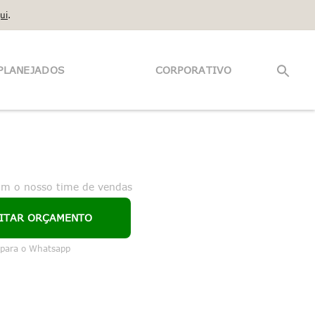
ui
.
PLANEJADOS
CORPORATIVO
om o nosso time de vendas
CITAR ORÇAMENTO
 para o Whatsapp