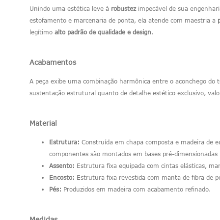
Unindo uma estética leve à
robustez
impecável de sua engenharia
estofamento e marcenaria de ponta, ela atende com maestria a
legítimo
alto padrão de qualidade e design
.
Acabamentos
A peça exibe uma combinação harmônica entre o aconchego do tec
sustentação estrutural quanto de detalhe estético exclusivo, val
Material
Estrutura:
Construída em chapa composta e madeira de euc
componentes são montados em bases pré-dimensionadas (ga
Assento:
Estrutura fixa equipada com cintas elásticas, m
Encosto:
Estrutura fixa revestida com manta de fibra de p
Pés:
Produzidos em madeira com acabamento refinado.
Medidas