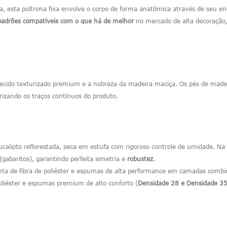
, esta poltrona fixa envolve o corpo de forma anatômica através de seu e
padrões compatíveis com o que há de melhor
no mercado de alta decoração,
ido texturizado premium e a nobreza da madeira maciça. Os pés de madeir
orizando os traços contínuos do produto.
alipto reflorestada, seca em estufa com rigoroso controle de umidade. Na
baritos), garantindo perfeita simetria e
robustez
.
anta de fibra de poliéster e espumas de alta performance em camadas combi
oliéster e espumas premium de alto conforto (
Densidade 28 e Densidade 35