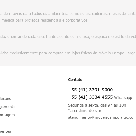
 de móveis para todos os ambientes, como sofás, cadeiras, mesas de jantar
 medida para projetos residenciais e corporativos.
o, orientando cada escolha de acordo com o uso, o espaço e o estilo de vi
álidos exclusivamente para compras em lojas físicas da Móveis Campo Largo
Contato
+55 (41) 3391-9000
+55 (41) 3334-4555
luções
Segunda a sexta, das 9h às 18h
agamento
*atendimento site
Montagem
atendimento@moveiscampolargo.com
uentes