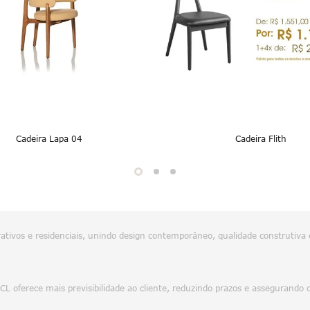
Cadeira Lapa 04
Cadeira Flith
tivos e residenciais, unindo design contemporâneo, qualidade construtiva 
 MCL oferece mais previsibilidade ao cliente, reduzindo prazos e asseguran