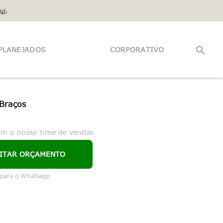
ui
.
PLANEJADOS
CORPORATIVO
 Braços
om o nosso time de vendas
CITAR ORÇAMENTO
 para o Whatsapp