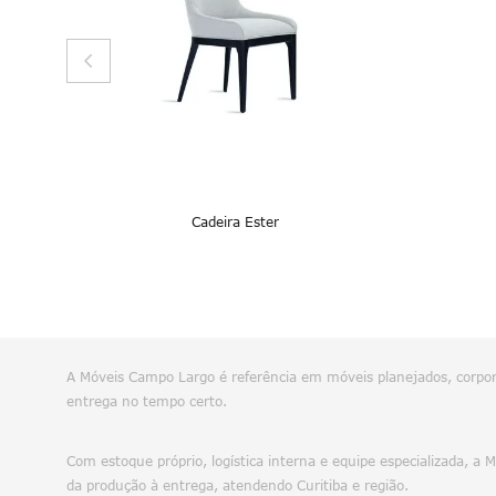
Cadeira Ester
A Móveis Campo Largo é referência em móveis planejados, corpora
entrega no tempo certo.
Com estoque próprio, logística interna e equipe especializada, a
da produção à entrega, atendendo Curitiba e região.