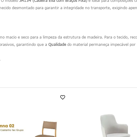
e. O modelo
JM134 (Cadeira Ella com Braços Fixa)
é ideal para composições c
ecido desmontado para garantir a integridade no transporte, exigindo ap
no macio e seco para a limpeza da estrutura de madeira. Para o tecido, re
abrasivos, garantindo que a
Qualidade
do material permaneça impecável por
.