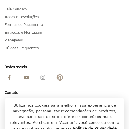
Fale Conosco
Trocas e Devoluções
Formas de Pagamento
Entregas e Montagem
Planejados
Dúvidas Frequentes
Redes sociais
Contato
+55 (41) 3391-9000
Utilizamos cookies para melhorar sua experiência de
+55 (41) 3334-4555
navegação, personalizar recomendações de produtos,
Segunda a sexta, das 9h às 18h
analisar o uso do site e oferecer conteúdos mais
relevantes. Ao clicar em "Aceitar", você concorda com o
atendimento@moveiscampolargo.com.br
uso de cookies conforme nossa
Política de Privacidade.