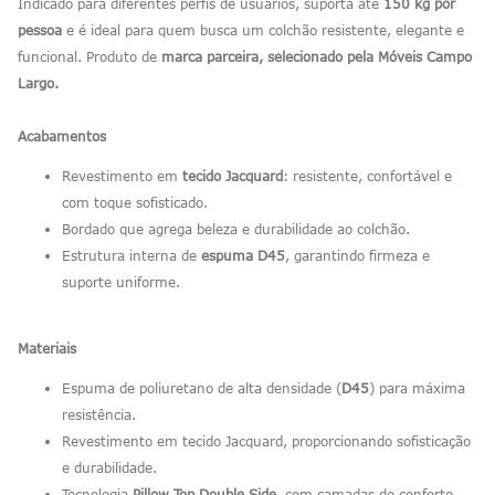
Indicado para diferentes perfis de usuários, suporta até
150 kg por
pessoa
e é ideal para quem busca um colchão resistente, elegante e
funcional. Produto de
marca parceira, selecionado pela Móveis Campo
Largo.
Acabamentos
Revestimento em
tecido Jacquard
: resistente, confortável e
com toque sofisticado.
Bordado que agrega beleza e durabilidade ao colchão.
Estrutura interna de
espuma D45
, garantindo firmeza e
suporte uniforme.
Materiais
Espuma de poliuretano de alta densidade (
D45
) para máxima
resistência.
Revestimento em tecido Jacquard, proporcionando sofisticação
e durabilidade.
Tecnologia
Pillow Top Double Side
, com camadas de conforto