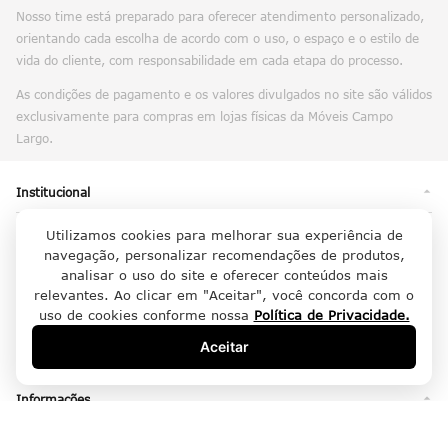
Nosso time está preparado para oferecer atendimento personalizado,
orientando cada escolha de acordo com o uso, o espaço e o estilo de
vida do cliente, com responsabilidade em cada etapa do processo.
As condições de pagamento e os valores divulgados no site são válidos
exclusivamente para compras em lojas físicas da Móveis Campo
Largo.
Institucional
Utilizamos cookies para melhorar sua experiência de
Sobre Nós
navegação, personalizar recomendações de produtos,
Trabalhe Conosco
analisar o uso do site e oferecer conteúdos mais
Política de Privacidade
relevantes. Ao clicar em "Aceitar", você concorda com o
uso de cookies conforme nossa
Política de Privacidade.
Confiável
Aceitar
Nossas Lojas
Informações
Fale Conosco