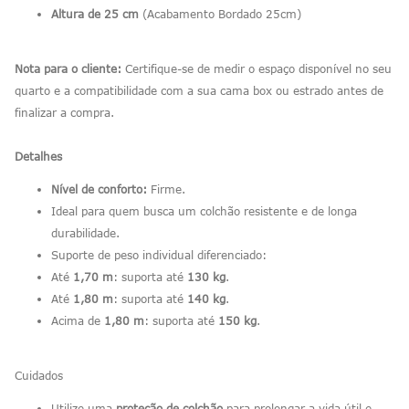
Altura de 25 cm
(Acabamento Bordado 25cm)
Nota para o cliente:
Certifique-se de medir o espaço disponível no seu
quarto e a compatibilidade com a sua cama box ou estrado antes de
finalizar a compra.
Detalhes
Nível de conforto:
Firme.
Ideal para quem busca um colchão resistente e de longa
durabilidade.
Suporte de peso individual diferenciado:
Até
1,70 m
: suporta até
130 kg
.
Até
1,80 m
: suporta até
140 kg
.
Acima de
1,80 m
: suporta até
150 kg
.
Cuidados
Utilize uma
proteção de colchão
para prolongar a vida útil e