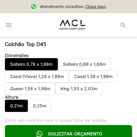
Atendimento consultivo.
Clique Aqui
.
Colchão Top D45
Dimensões
Solteiro 0,78 x 1,88m
Solteiro 0,88 x 1,88m
Casal (Viúva) 1,28 x 1,88m
Casal 1,38 x 1,88m
Queen 1,58 x 1,98m
King 1,93 x 2,03m
Altura
0,21m
0,25m
Entre em contato com o nosso time de vendas
SOLICITAR ORÇAMENTO