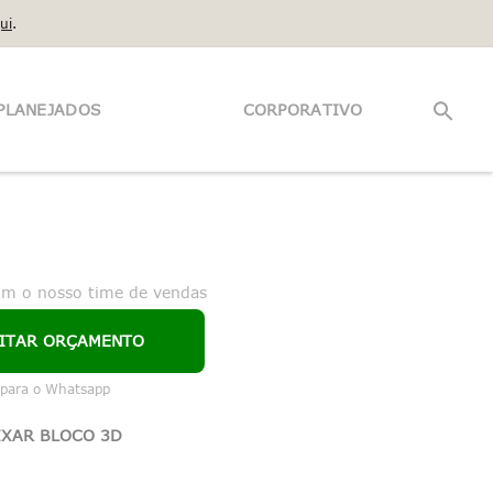
ui
.
PLANEJADOS
CORPORATIVO
om o nosso time de vendas
CITAR ORÇAMENTO
 para o Whatsapp
IXAR BLOCO 3D