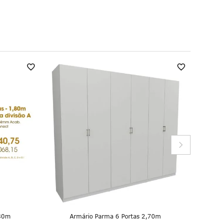
Armá
,80m
Armário Parma 6 Portas 2,70m