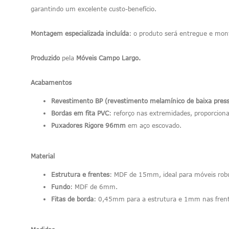
garantindo um excelente custo-benefício.
Montagem especializada incluída
: o produto será entregue e mont
Produzido
pela
Móveis Campo Largo.
Acabamentos
Revestimento BP (revestimento melamínico de baixa pres
Bordas em fita PVC
: reforço nas extremidades, proporcion
Puxadores Rigore 96mm
em aço escovado.
Material
Estrutura e frentes
: MDF de 15mm, ideal para móveis robu
Fundo
: MDF de 6mm.
Fitas de borda
: 0,45mm para a estrutura e 1mm nas frente