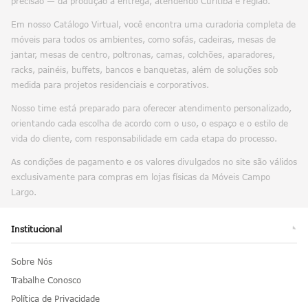
durabilidade e entrega no tempo certo.
Com estoque próprio, logística interna e equipe especializada, a MCL
oferece mais previsibilidade ao cliente, reduzindo prazos e
assegurando que cada móvel chegue ao seu destino com cuidado e
precisão — da produção à entrega, atendendo Curitiba e região.
Em nosso Catálogo Virtual, você encontra uma curadoria completa de
móveis para todos os ambientes, como sofás, cadeiras, mesas de
jantar, mesas de centro, poltronas, camas, colchões, aparadores,
racks, painéis, buffets, bancos e banquetas, além de soluções sob
medida para projetos residenciais e corporativos.
Nosso time está preparado para oferecer atendimento personalizado,
orientando cada escolha de acordo com o uso, o espaço e o estilo de
vida do cliente, com responsabilidade em cada etapa do processo.
As condições de pagamento e os valores divulgados no site são válidos
exclusivamente para compras em lojas físicas da Móveis Campo
Largo.
Institucional